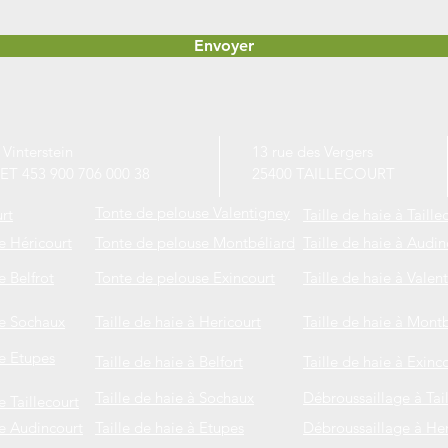
Envoyer
 Vinterstein
13 rue des Vergers
RET 453 900 706 000 38
25400 TAILLECOURT
Tonte de pelouse Valentigney
rt
Taille de haie à Taille
e Héricourt
Tonte de pelouse Montbéliard
Taille de haie à Audin
 Belfrot
Tonte de pelouse Exincourt
Taille de haie à Valen
se Sochaux
Taille de haie à Hericourt
Taille de haie à Mont
e Etupes
Taille de haie à Belfort
Taille de haie à Exinc
Taille de haie à Sochaux
Débroussaillage à Tai
 Taillecourt
e Audincourt
Taille de haie à Etupes
Débroussaillage à Her