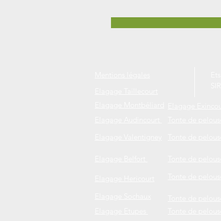
Mentions légales
Ets
SI
Elagage Taillecourt
Elagage Montbéliard
Elagage Exincou
Elagage Audincourt
Tonte de pelous
Elagage Valentigney
Tonte de pelouse
Elagage Belfort
Tonte de pelou
Tonte de pelous
Elagage Hericourt
Elagage Sochaux
Tonte de pelouse
Elagage Etupes
Tonte de pelous