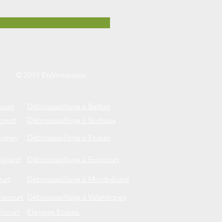
© 2019 EtsVinterstein
court
Débroussaillage à Belfort
court
Débroussaillage à Sochaux
tigney
Débroussaillage à Etupes
béliard
Débroussaillage à Exincourt
ourt
Débroussaillage à Montbéliard
llecourt
Débroussaillage à Valentigney
icourt
Elagage Etupes